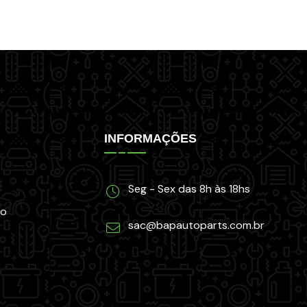
INFORMAÇÕES
Seg - Sex das 8h às 18hs
co
sac@bapautoparts.com.br